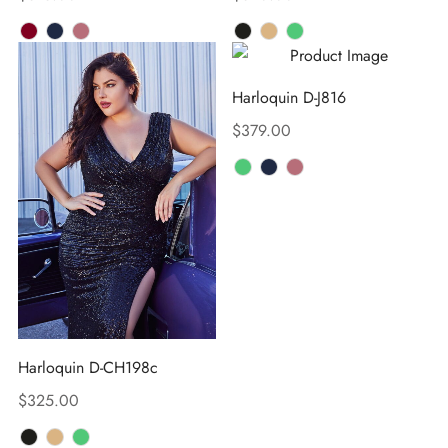
Harloquin D-J816
$
379.00
Harloquin D-CH198c
$
325.00