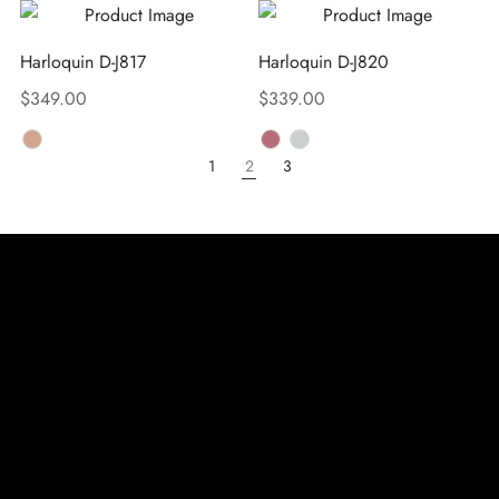
Harloquin D-J817
Harloquin D-J820
$
349.00
$
339.00
1
2
3