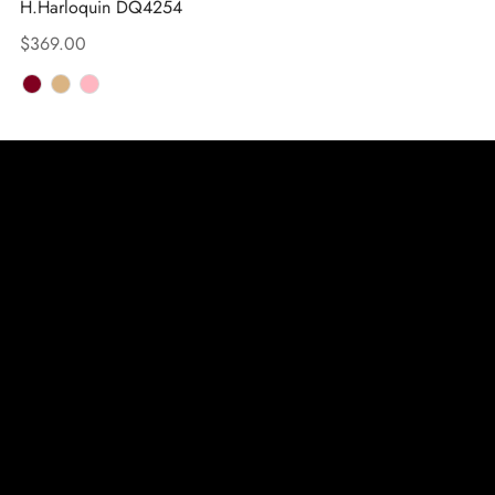
H.Harloquin DQ4254
$
369.00